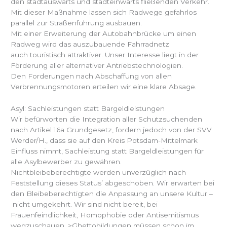
den stadtauswärts und stadteinwärts fließenden Verkehr.
Mit dieser Maßnahme lassen sich Radwege gefahrlos
parallel zur Straßenführung ausbauen.
Mit einer Erweiterung der Autobahnbrücke um einen
Radweg wird das auszubauende Fahrradnetz
auch touristisch attraktiver. Unser Interesse liegt in der
Förderung aller alternativer Antriebstechnologien.
Den Forderungen nach Abschaffung von allen
Verbrennungsmotoren erteilen wir eine klare Absage.
Asyl: Sachleistungen statt Bargeldleistungen
Wir befürworten die Integration aller Schutzsuchenden
nach Artikel 16a Grundgesetz, fordern jedoch von der SVV
Werder/H., dass sie auf den Kreis Potsdam-Mittelmark
Einfluss nimmt, Sachleistung statt Bargeldleistungen für
alle Asylbewerber zu gewähren.
Nichtbleibeberechtigte werden unverzüglich nach
Feststellung dieses Status’ abgeschoben. Wir erwarten bei
den Bleibeberechtigten die Anpassung an unsere Kultur –
nicht umgekehrt. Wir sind nicht bereit, bei
Frauenfeindlichkeit, Homophobie oder Antisemitismus
wegzuschauen. >Ghettobildungen müssen schon im