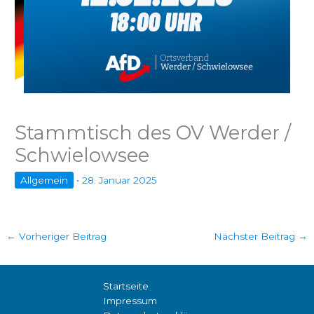
Stammtisch des OV Werder /
Schwielowsee
Allgemein
•
28. Januar 2025
←
Vorheriger Beitrag
Nächster Beitrag
→
Startseite
Impressum