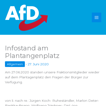
Zum
Inhalt
springen
Infostand am
Plantangenplatz
Allgemein
•
27. Juni 2020
Am 27.06.2020 standen unsere Fraktionsmitglieder wieder
auf dem Plantagenplatz den Fragen der Bürger zur
Verfügung.
von li. nach re.: Jürgen Koch- Ruheständler, Marlon Deter-
Bankkaufmann, Wolfgang Tränkner- Dipl.-Ing.