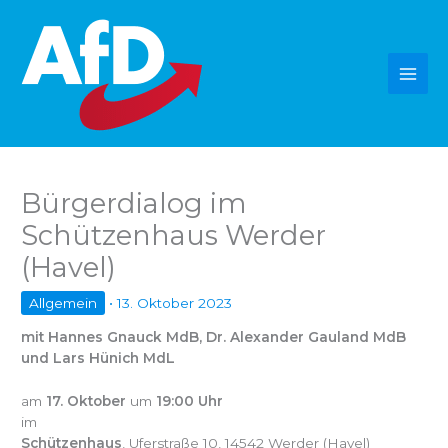
Zum
Inhalt
springen
Bürgerdialog im
Schützenhaus Werder
(Havel)
Allgemein
•
13. Oktober 2023
mit Hannes Gnauck MdB, Dr. Alexander Gauland MdB
und Lars Hünich MdL
am
17. Oktober
um
19:00 Uhr
im
Schützenhaus
, Uferstraße 10, 14542 Werder (Havel)