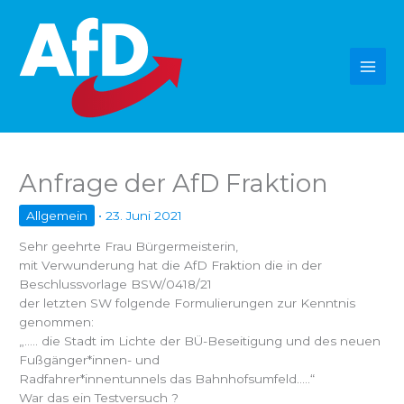
Zum
Inhalt
springen
Anfrage der AfD Fraktion
Allgemein
•
23. Juni 2021
Sehr geehrte Frau Bürgermeisterin,
mit Verwunderung hat die AfD Fraktion die in der
Beschlussvorlage BSW/0418/21
der letzten SW folgende Formulierungen zur Kenntnis
genommen:
„….. die Stadt im Lichte der BÜ-Beseitigung und des neuen
Fußgänger*innen- und
Radfahrer*innentunnels das Bahnhofsumfeld…..“
War das ein Testversuch ?