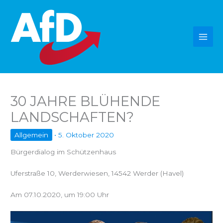
Zum
Inhalt
springen
30 JAHRE BLÜHENDE
LANDSCHAFTEN?
Allgemein
•
5. Oktober 2020
Bürgerdialog im Schützenhaus
Uferstraße 10, Werderwiesen, 14542 Werder (Havel)
Am 07.10.2020, um 19:00 Uhr